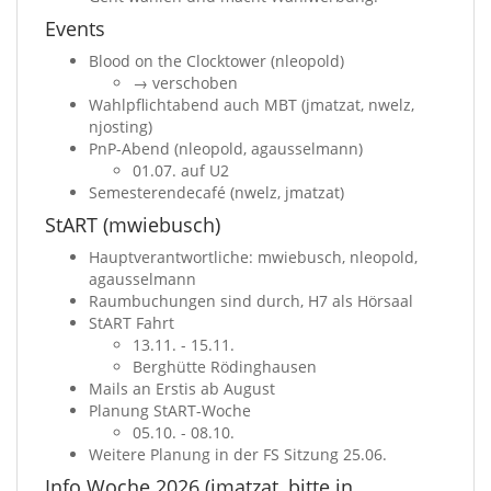
Events
Blood on the Clocktower (nleopold)
→ verschoben
Wahlpflichtabend auch MBT (jmatzat, nwelz,
njosting)
PnP-Abend (nleopold, agausselmann)
01.07. auf U2
Semesterendecafé (nwelz, jmatzat)
StART (mwiebusch)
Hauptverantwortliche: mwiebusch, nleopold,
agausselmann
Raumbuchungen sind durch, H7 als Hörsaal
StART Fahrt
13.11. - 15.11.
Berghütte Rödinghausen
Mails an Erstis ab August
Planung StART-Woche
05.10. - 08.10.
Weitere Planung in der FS Sitzung 25.06.
Info Woche 2026 (jmatzat, bitte in