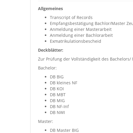
Allgemeines
Transcript of Records
Empfangsbestätigung Bachlor/Master Ze
Anmeldung einer Masterarbeit
Anmeldung einer Bachlorarbeit
Exmatrikulationsbescheid
Deckblätter:
Zur Prüfung der Vollständigkeit des Bachelors/
Bachelor:
DB BIG
DB kleines NF
DB KOI
DB MBT
DB MIG
DB NF-Inf
DB NWI
Master:
DB Master BIG