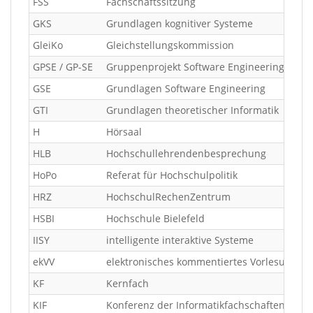
FSS
Fachschaftssitzung
GKS
Grundlagen kognitiver Systeme
GleiKo
Gleichstellungskommission
GPSE / GP-SE
Gruppenprojekt Software Engineering
GSE
Grundlagen Software Engineering
GTI
Grundlagen theoretischer Informatik
H
Hörsaal
HLB
Hochschullehrendenbesprechung
HoPo
Referat für Hochschulpolitik
HRZ
HochschulRechenZentrum
HSBI
Hochschule Bielefeld
IISY
intelligente interaktive Systeme
ekVV
elektronisches kommentiertes Vorlesungsve
KF
Kernfach
KIF
Konferenz der Informatikfachschaften