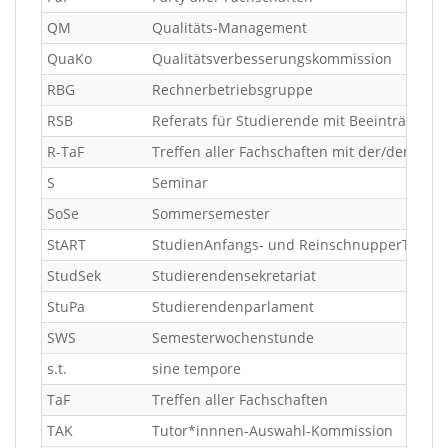
QM
Qualitäts-Management
QuaKo
Qualitätsverbesserungskommission
RBG
Rechnerbetriebsgruppe
RSB
Referats für Studierende mit Beeinträchti
R-TaF
Treffen aller Fachschaften mit der/dem Rek
S
Seminar
SoSe
Sommersemester
StART
StudienAnfangs- und ReinschnupperTage
StudSek
Studierendensekretariat
StuPa
Studierendenparlament
SWS
Semesterwochenstunde
s.t.
sine tempore
TaF
Treffen aller Fachschaften
TAK
Tutor*innnen-Auswahl-Kommission