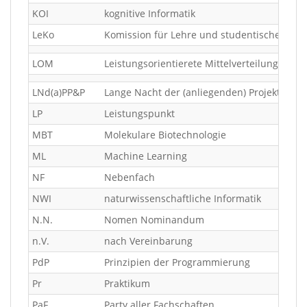
KOI
kognitive Informatik
LeKo
Komission für Lehre und studentische Ange
LOM
Leistungsorientierete Mittelverteilung
LNd(a)PP&P
Lange Nacht der (anliegenden) Projekte, Pr
LP
Leistungspunkt
MBT
Molekulare Biotechnologie
ML
Machine Learning
NF
Nebenfach
NWI
naturwissenschaftliche Informatik
N.N.
Nomen Nominandum
n.V.
nach Vereinbarung
PdP
Prinzipien der Programmierung
Pr
Praktikum
PaF
Party aller Fachschaften