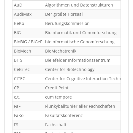
AuD
Algorithmen und Datenstrukturen
AudiMax
Der größte Hörsaal
BeKo
Berufungskommission
BIG
Bioinformatik und Genomforschung
BioBIG / BiGeF
bioinformatische Genomforschung
BioMech
BioMechatronik
BITS
Bielefelder Informationszentrum
CeBiTec
Center for Biotechnology
CITEC
Center for Cognitive Interaction Technology
CP
Credit Point
c.t.
cum tempore
FaF
Flunkyballtunier aller Fachschaften
FaKo
Fakultätskonferenz
FS
Fachschaft