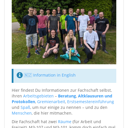
🇳🇿 Information in English
Hier findest Du Informationen zur Fachschaft selbst,
ihren
Arbeitsgebieten
–
Beratung
,
Altklausuren und
Protokollen
,
Gremienarbeit
,
Erstsemestereinführung
und
Spaß
, um nur einige zu nennen – und zu den
Menschen
, die hier mitmachen.
Die Fachschaft hat zwei
Räume
(für Arbeit und
Freizeit), M3-107 und M3-101, komm doch einfach mal