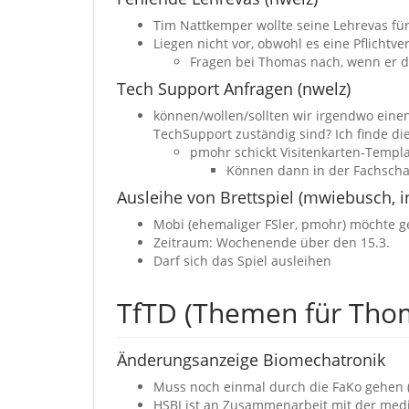
Tim Nattkemper wollte seine Lehrevas für
Liegen nicht vor, obwohl es eine Pflichtve
Fragen bei Thomas nach, wenn er d
Tech Support Anfragen (nwelz)
können/wollen/sollten wir irgendwo einen
TechSupport zuständig sind? Ich finde di
pmohr schickt Visitenkarten-Templa
Können dann in der Fachscha
Ausleihe von Brettspiel (mwiebusch, i
Mobi (ehemaliger FSler, pmohr) möchte ge
Zeitraum: Wochenende über den 15.3.
Darf sich das Spiel ausleihen
TfTD (Themen für Tho
Änderungsanzeige Biomechatronik
Muss noch einmal durch die FaKo gehen (
HSBI ist an Zusammenarbeit mit der mediz