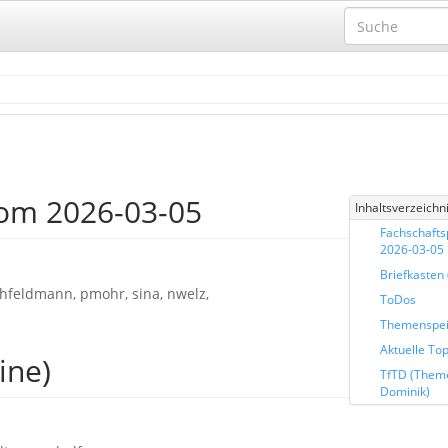
vom 2026-03-05
Inhaltsverzeichn
Fachschafts
2026-03-05
Briefkasten (
 hfeldmann, pmohr, sina, nwelz,
ToDos
Themenspei
Aktuelle To
ine)
TfTD (Them
Dominik)