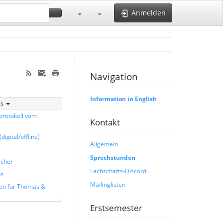
Anmelden
Navigation
Information in English
is
protokoll vom
Kontakt
digital/offline)
Allgemein
Sprechstunden
cher
Fachschafts-Discord
ps
Mailinglisten
en für Thomas &
Erstsemester