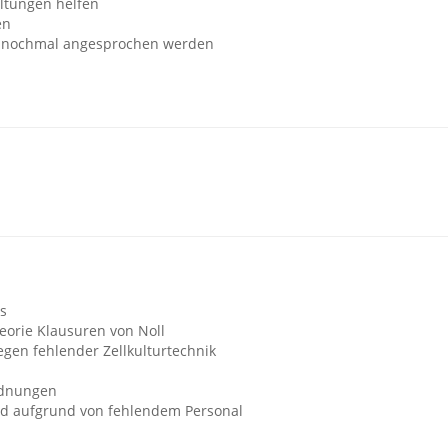
ltungen helfen
en
 nochmal angesprochen werden
s
orie Klausuren von Noll
en fehlender Zellkulturtechnik
rdnungen
nd aufgrund von fehlendem Personal