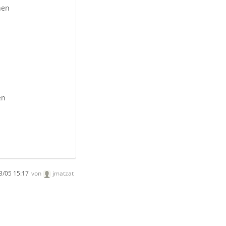
hen
en
3/05 15:17
von
jmatzat