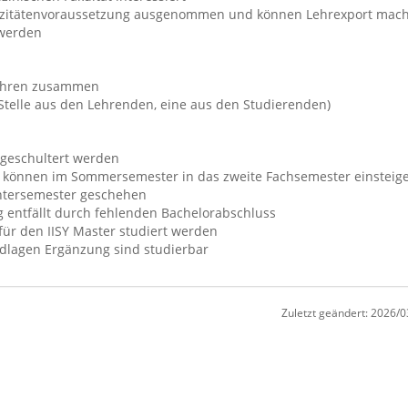
pazitätenvoraussetzung ausgenommen und können Lehrexport mac
 werden
rfahren zusammen
Stelle aus den Lehrenden, eine aus den Studierenden)
 geschultert werden
e können im Sommersemester in das zweite Fachsemester einsteig
ntersemester geschehen
g entfällt durch fehlenden Bachelorabschluss
ür den IISY Master studiert werden
ndlagen Ergänzung sind studierbar
Zuletzt geändert:
2026/0