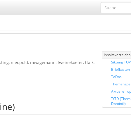
Inhaltsverzeichn
sting, nleopold, mwagemann, fweinekoeter, tfalk,
Sitzung TOP
Briefkasten (
ToDos
Themenspei
Aktuelle To
TfTD (Them
ine)
Dominik)