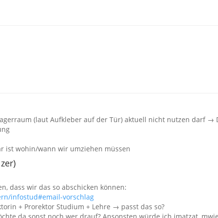
Lagerraum (laut Aufkleber auf der Tür) aktuell nicht nutzen darf 
ung
ar ist wohin/wann wir umziehen müssen
zer)
ven, dass wir das so abschicken können:
tern/infostud#email-vorschlag
torin + Prorektor Studium + Lehre → passt das so?
chte da sonst noch wer drauf? Ansonsten würde ich jmatzat, mw