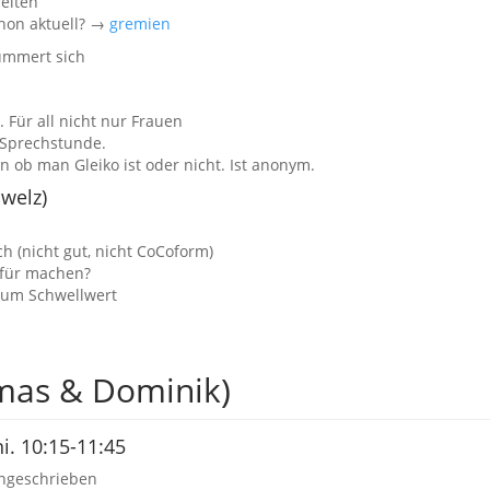
reiten
chon aktuell? →
gremien
kümmert sich
. Für all nicht nur Frauen
 Sprechstunde.
 ob man Gleiko ist oder nicht. Ist anonym.
welz)
h (nicht gut, nicht CoCoform)
für machen?
 zum Schwellwert
mas & Dominik)
i. 10:15-11:45
angeschrieben