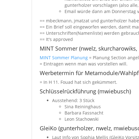
gunterholzer vorschlagen (also all
Email würde dann am Donnerstag 
== mbeckmann, jmatzat und gunterholzer hab
== Ein Brief soll eingeworfen werden, damit m
== Unterschriften(Namenliste) werden gebrauc
== It's approved
MINT Sommer (nwelz, skurcharowiks,
MINT Sommer Planung
= Planung Section angel
= Eintragen wenn man was vorstellen will.
Werbetermin für Metamodule/Wahlpfli
= In H 11. Fouad hat sich gekümmert.
Schlüsselrückführung (mwiebusch)
Ausstehend: 3 Stück
Sina Reininghaus
Barbara Fassnacht
Leon Stachowski
GleiKo (gunterholzer, nwelz, mwiebusc
Laut Info von Sophia Mellis (GleiKo Vorsit