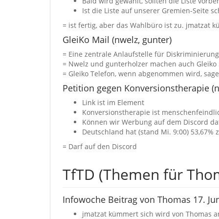
Bald wird gewählt, sollten die Liste vorbe
Ist die Liste auf unserer Gremien-Seite s
= ist fertig, aber das Wahlbüro ist zu. jmatzat 
GleiKo Mail (nwelz, gunter)
= Eine zentrale Anlaufstelle für Diskriminierung
= Nwelz und gunterholzer machen auch Gleiko
= Gleiko Telefon, wenn abgenommen wird, sagen
Petition gegen Konversionstherapie (n
Link ist im Element
Konversionstherapie ist menschenfeindlic
Können wir Werbung auf dem Discord da
Deutschland hat (stand Mi. 9:00) 53,67%
= Darf auf den Discord
TfTD (Themen für Tho
Infowoche Beitrag von Thomas 17. Jun
jmatzat kümmert sich wird von Thomas 