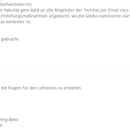
Stellvertreter:in)
er Fakultät geht bald an alle Mitglieder der TechFak per Email raus
Gleichstellungsmaßnahmen angedacht, wo die GleiKo nominieren dar
s konkreter ist.
e gebracht
e Fragen für den Lehrpreis zu erstellen
ring Beko
ko