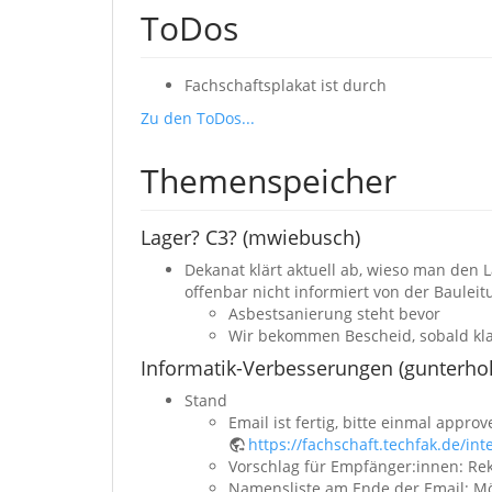
ToDos
Fachschaftsplakat ist durch
Zu den ToDos...
Themenspeicher
Lager? C3? (mwiebusch)
Dekanat klärt aktuell ab, wieso man den 
offenbar nicht informiert von der Bauleit
Asbestsanierung steht bevor
Wir bekommen Bescheid, sobald kl
Informatik-Verbesserungen (gunterhol
Stand
Email ist fertig, bitte einmal appro
https://fachschaft.techfak.de/in
Vorschlag für Empfänger:innen: Rek
Namensliste am Ende der Email: Mö