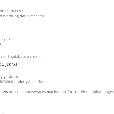
anung im PEVZ
rd Werbung dafür machen
riegen
n
 soll Ersatzbote werden.
, jsarx)
eg geräumt
/Miteinander geschaffen
S
 uns und Fakultätsservices machen, ist für BT1 eh mit Julian abge