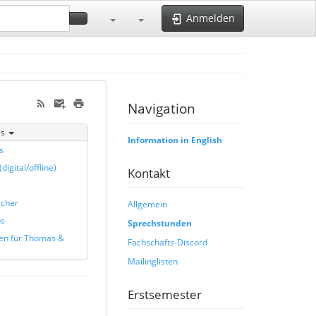
Anmelden
Navigation
is
Information in English
s
digital/offline)
Kontakt
cher
Allgemein
ps
Sprechstunden
en für Thomas &
Fachschafts-Discord
Mailinglisten
Erstsemester