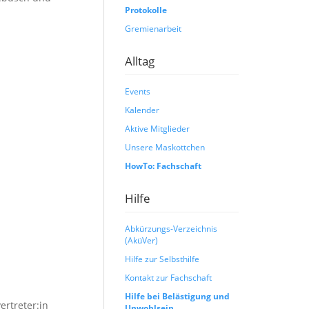
Protokolle
Gremienarbeit
Alltag
Events
Kalender
Aktive Mitglieder
Unsere Maskottchen
HowTo: Fachschaft
Hilfe
Abkürzungs-Verzeichnis
(AküVer)
Hilfe zur Selbsthilfe
Kontakt zur Fachschaft
Hilfe bei Belästigung und
ertreter:in
Unwohlsein