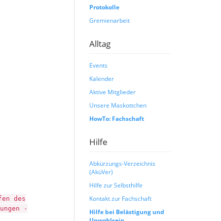
Protokolle
Gremienarbeit
Alltag
Events
Kalender
Aktive Mitglieder
Unsere Maskottchen
HowTo: Fachschaft
Hilfe
Abkürzungs-Verzeichnis
(AküVer)
Hilfe zur Selbsthilfe
Kontakt zur Fachschaft
fen des
ungen -
Hilfe bei Belästigung und
Unwohlsein