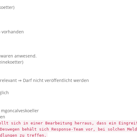
oetter)
?) vorhanden
z waren anwesend.
einekoetter)
relevant ⇒ Darf nicht veröffentlicht werden
lich
mgoncalveskoeller
ten
ellt sich in einer Bearbeitung herraus, dass ein Eingrei
Deswegen behält sich Response-Team vor, bei solchen Meld
dlungen zu treffen.