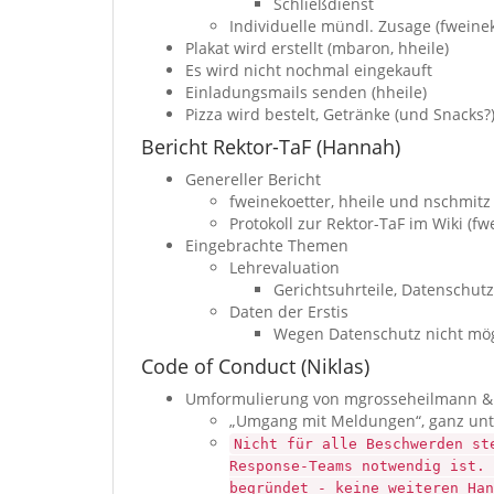
Schließdienst
Individuelle mündl. Zusage (fweinek
Plakat wird erstellt (mbaron, hheile)
Es wird nicht nochmal eingekauft
Einladungsmails senden (hheile)
Pizza wird bestelt, Getränke (und Snacks
Bericht Rektor-TaF (Hannah)
Genereller Bericht
fweinekoetter, hheile und nschmit
Protokoll zur Rektor-TaF im Wiki (fw
Eingebrachte Themen
Lehrevaluation
Gerichtsuhrteile, Datenschutz
Daten der Erstis
Wegen Datenschutz nicht mög
Code of Conduct (Niklas)
Umformulierung von mgrosseheilmann & 
„Umgang mit Meldungen“, ganz un
Nicht für alle Beschwerden st
Response-Teams notwendig ist. 
begründet - keine weiteren Han