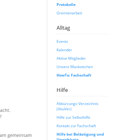
Protokolle
Gremienarbeit
Alltag
Events
Kalender
Aktive Mitglieder
Unsere Maskottchen
HowTo: Fachschaft
Hilfe
Abkürzungs-Verzeichnis
(AküVer)
acht.
?
Hilfe zur Selbsthilfe
Kontakt zur Fachschaft
Hilfe bei Belästigung und
-Team gemeinsam
Unwohlsein