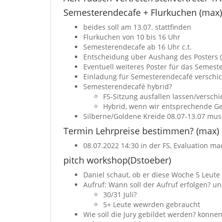
Semesterendecafe + Flurkuchen (max)
beides soll am 13.07. stattfinden
Flurkuchen von 10 bis 16 Uhr
Semesterendecafe ab 16 Uhr c.t.
Entscheidung über Aushang des Posters (B
Eventuell weiteres Poster für das Semest
Einladung für Semesterendecafé verschi
Semesterendecafé hybrid?
FS-Sitzung ausfallen lassen/versc
Hybrid, wenn wir entsprechende G
Silberne/Goldene Kreide 08.07-13.07 mus
Termin Lehrpreise bestimmen? (max)
08.07.2022 14:30 in der FS, Evaluation m
pitch workshop(Dstoeber)
Daniel schaut, ob er diese Woche 5 Leu
Aufruf: Wann soll der Aufruf erfolgen? u
30/31 Juli?
5+ Leute wewrden gebraucht
Wie soll die Jury gebildet werden? könn