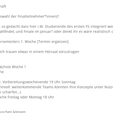
haft
uswahl der Finalteilnehmer*innen)?
s so gedacht dass hier i.W. Studierende des ersten FS integriert we
ttfindet, und Finale im Januar? oder denkt ihr es wäre realistisch
rsemesters 1. Woche [Termin ergänzen]
ich trauen etwas in einem Hörsaal vorzutragen
Nächste Woche ?
he
cht: Vorbereitungswochenende 19 Uhr Sonntag
t sinnvoll: weiterkommende Teams könnten ihre Konzepte unter Nut
n schärfen…)
 Woche Freitag oder Montag 18 Uhr
tauschen können