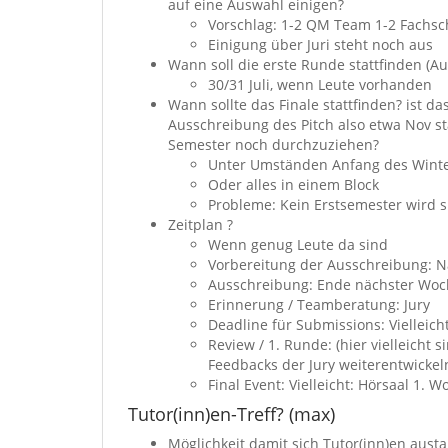
auf eine Auswahl einigen?
Vorschlag: 1-2 QM Team 1-2 Fachsc
Einigung über Juri steht noch aus
Wann soll die erste Runde stattfinden (A
30/31 Juli, wenn Leute vorhanden
Wann sollte das Finale stattfinden? ist da
Ausschreibung des Pitch also etwa Nov sta
Semester noch durchzuziehen?
Unter Umständen Anfang des Winte
Oder alles in einem Block
Probleme: Kein Erstsemester wird s
Zeitplan ?
Wenn genug Leute da sind
Vorbereitung der Ausschreibung: 
Ausschreibung: Ende nächster Woc
Erinnerung / Teamberatung: Jury
Deadline für Submissions: Viellei
Review / 1. Runde: (hier vielleich
Feedbacks der Jury weiterentwickel
Final Event: Vielleicht: Hörsaal 1.
Tutor(inn)en-Treff? (max)
Möglichkeit damit sich Tutor(inn)en aus