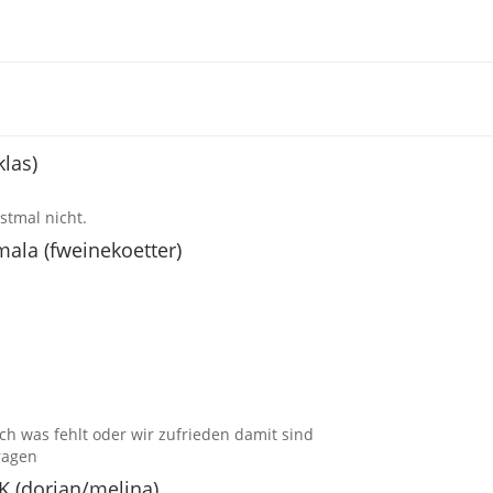
klas)
stmal nicht.
mala (fweinekoetter)
h was fehlt oder wir zufrieden damit sind
Fragen
AK (dorian/melina)