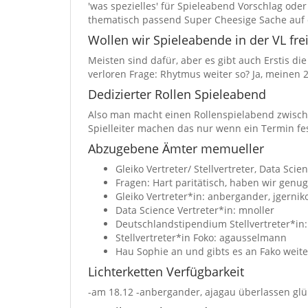
'was spezielles' für Spieleabend Vorschlag od
thematisch passend Super Cheesige Sache auf d
Wollen wir Spieleabende in der VL frei
Meisten sind dafür, aber es gibt auch Erstis 
verloren Frage: Rhytmus weiter so? Ja, meinen
Dedizierter Rollen Spieleabend
Also man macht einen Rollenspielabend zwische
Spielleiter machen das nur wenn ein Termin fe
Abzugebene Ämter memueller
Gleiko Vertreter/ Stellvertreter, Data S
Fragen: Hart paritätisch, haben wir genu
Gleiko Vertreter*in: anbergander, jgernik
Data Science Vertreter*in: mnoller
Deutschlandstipendium Stellvertreter*i
Stellvertreter*in Foko: agausselmann
Hau Sophie an und gibts es an Fako weiter
Lichterketten Verfügbarkeit
-am 18.12 -anbergander, ajagau überlassen gl