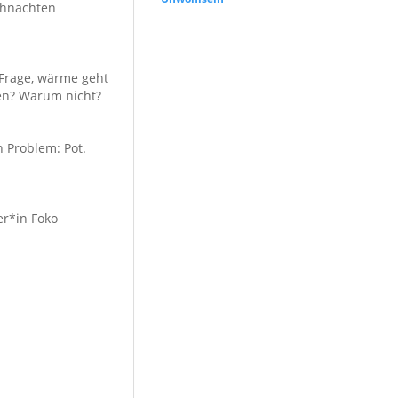
ihnachten
 Frage, wärme geht
men? Warum nicht?
 Problem: Pot.
er*in Foko