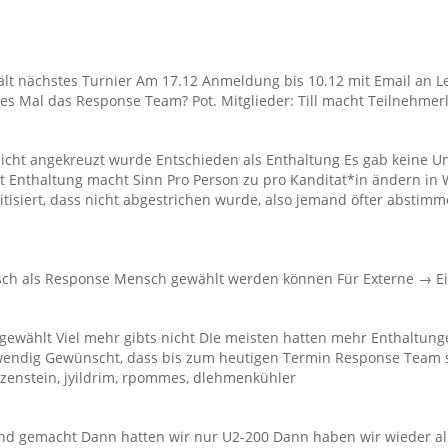
hält nächstes Turnier Am 17.12 Anmeldung bis 10.12 mit Email an 
es Mal das Response Team? Pot. Mitglieder: Till macht Teilnehmerl
nicht angekreuzt wurde Entschieden als Enthaltung Es gab keine U
ist Enthaltung macht Sinn Pro Person zu pro Kanditat*in ändern in
itisiert, dass nicht abgestrichen wurde, also jemand öfter absti
isch als Response Mensch gewählt werden können Für Externe → E
ewählt Viel mehr gibts nicht DIe meisten hatten mehr Enthaltunge
twendig Gewünscht, dass bis zum heutigen Termin Response Team sich
enstein, jyildrim, rpommes, dlehmenkühler
end gemacht Dann hatten wir nur U2-200 Dann haben wir wieder al