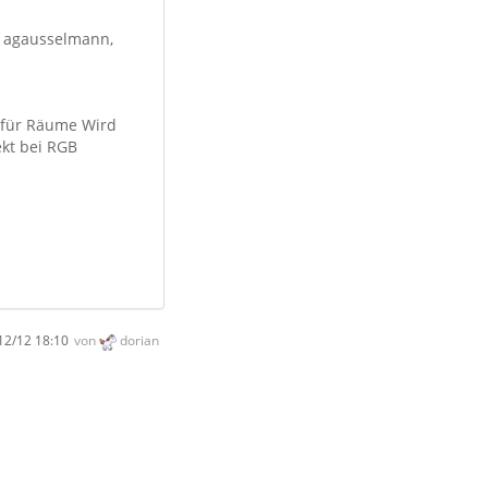
n: agausselmann,
t für Räume Wird
ekt bei RGB
12/12 18:10
von
dorian