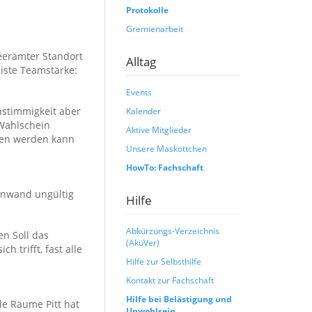
Protokolle
Gremienarbeit
Leerämter Standort
Alltag
iste Teamstärke:
Events
nstimmigkeit aber
Kalender
 Wahlschein
Aktive Mitglieder
mmen werden kann
Unsere Maskottchen
HowTo: Fachschaft
inwand ungültig
Hilfe
Abkürzungs-Verzeichnis
n Soll das
(AküVer)
 trifft, fast alle
Hilfe zur Selbsthilfe
Kontakt zur Fachschaft
Hilfe bei Belästigung und
le Räume Pitt hat
Unwohlsein