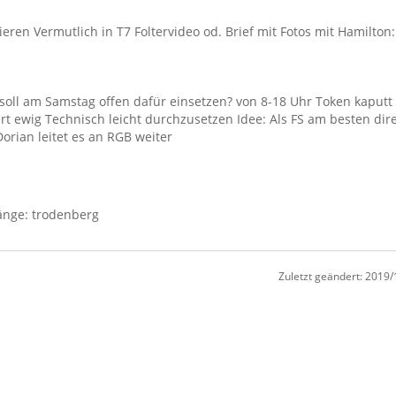
sieren Vermutlich in T7 Foltervideo od. Brief mit Fotos mit Hamilto
soll am Samstag offen dafür einsetzen? von 8-18 Uhr Token kaput
uert ewig Technisch leicht durchzusetzen Idee: Als FS am besten dir
orian leitet es an RGB weiter
änge: trodenberg
Zuletzt geändert:
2019/