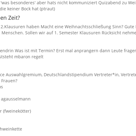
er 'was besonderes' aber hats nicht kommuniziert Quizabend zu We
ie keiner Bock hat (ptraut)
en Zeit?
die 2.Klausuren haben Macht eine Weihnachtsschließung Sinn? Gute
 2 Menschen. Sollen wir auf 1. Semester Klausuren Rücksicht neh
ndrin Was ist mit Termin? Erst mal anprangern dann Leute fragen
ststeht mbaron regelt
cience Auswahlgremium, Deutschlandstipendium Vertreter*in, Vertret
g Frauen?
os
n: agausselmann
 (fweinekötter)
ühweinkette