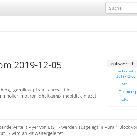
vom 2019-12-05
Inhaltsverzeichn
Fachschafts
2019-12-05
Post
rg, jgernikos, ptraut, aarose, tlin,
Themensp
 mmnoller, mbaron, dheitkamp, mobidick,jmazet
TOPS
nde verteilt Flyer von BtS → werden ausgelegt in Aura 1 Block vo
ut → wird an Pit weitergeleitet