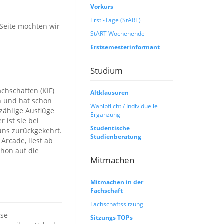
Vorkurs
Ersti-Tage (StART)
 Seite möchten wir
StART Wochenende
Erstsemesterinformant
Studium
chschaften (KIF)
Altklausuren
in und hat schon
Wahlpflicht / Individuelle
zählige Ausflüge
Ergänzung
 ist sie bei
Studentische
uns zurückgekehrt.
Studienberatung
Arcade, liest ab
chon auf die
Mitmachen
Mitmachen in der
Fachschaft
Fachschaftssitzung
rse
Sitzungs TOPs