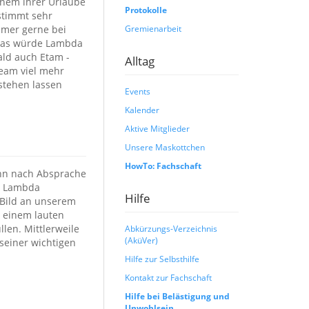
inem ihrer Urlaube
Protokolle
stimmt sehr
Gremienarbeit
mmer gerne bei
 das würde Lambda
ald auch Etam -
Alltag
Team viel mehr
stehen lassen
Events
Kalender
Aktive Mitglieder
Unsere Maskottchen
HowTo: Fachschaft
 ihn nach Absprache
d Lambda
Hilfe
 Bild an unserem
t einem lauten
üllen.
Mittlerweile
Abkürzungs-Verzeichnis
(AküVer)
 seiner wichtigen
Hilfe zur Selbsthilfe
Kontakt zur Fachschaft
Hilfe bei Belästigung und
Unwohlsein