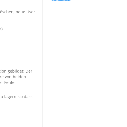
löschen, neue User
n)
ion gebildet: Der
ere von beiden
er Fehler
u lagern, so dass