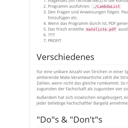
Folgendes (im TechFak-Netz) in die Konso
Programm ausführen:
./LambdaList
Den Fragen und Anweisungen folgen. Passe
hinzufügen etc.
Wenn das Programm durch ist, PDF gener
Das frisch erstellte
ausdr
mateliste.pdf
????
PROFIT
Verschiedenes
Für eine unklare Anzahl von Strichen in einer S
amtierende Mate-Verantwortliche zählt die Str
Zahlen, wenn nicht das gleiche rumkommt. So ma
zugunsten der Fachschaft als zugunsten von sic
Außerdem hat sich inzwischen eingebürgert, ein
jeder beliebige Fachschaftler Bargeld annehme
"Do"s & "Don't"s