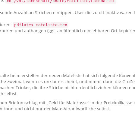
le:
cd /vol/fachschaft/share/Mateliste/LambdaList
nde Anzahl an Strichen eintippen, User die zu oft inaktiv waren 
ieren:
pdflatex mateliste.tex
ucken und aufhängen (ggf. an öffentlich einsehbaren Ort kopiere
palte beim erstellen der neuen Mateliste hat sich folgende Konvent
iche zweimal, wenn es unklar erscheint, und nimmt dann die Größ
chen Trinker, die ihre Striche nicht ordentlich ziehen können eh
h selbst.
en Briefumschlag mit „Geld für Matekasse“ in der Protokollkasse z
n kann und nicht nur der Mate-Verantwortliche selbst.