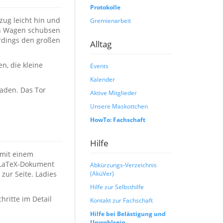
Protokolle
zug leicht hin und
Gremienarbeit
en Wagen schubsen
erdings den großen
Alltag
n, die kleine
Events
Kalender
laden. Das Tor
Aktive Mitglieder
Unsere Maskottchen
HowTo: Fachschaft
Hilfe
 mit einem
n LaTeX-Dokument
Abkürzungs-Verzeichnis
zur Seite. Ladies
(AküVer)
Hilfe zur Selbsthilfe
hritte im Detail
Kontakt zur Fachschaft
Hilfe bei Belästigung und
Unwohlsein