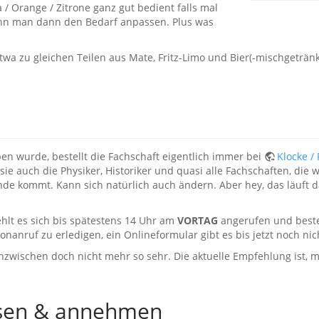
/ Orange / Zitrone ganz gut bedient falls mal
 kann man dann den Bedarf anpassen. Plus was
wa zu gleichen Teilen aus Mate, Fritz-Limo und Bier(-mischgeträn
n wurde, bestellt die Fachschaft eigentlich immer bei
Klocke /
ie auch die Physiker, Historiker und quasi alle Fachschaften, die 
nde kommt. Kann sich natürlich auch ändern. Aber hey, das läuft 
hlt es sich bis spätestens 14 Uhr am
VORTAG
angerufen und beste
nanruf zu erledigen, ein Onlineformular gibt es bis jetzt noch nic
nzwischen doch nicht mehr so sehr. Die aktuelle Empfehlung ist, 
ssen & annehmen