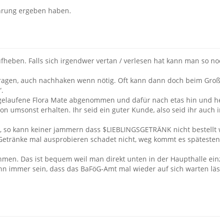
fahrung ergeben haben.
ufheben. Falls sich irgendwer vertan / verlesen hat kann man so n
gen, auch nachhaken wenn nötig. Oft kann dann doch beim Großh
“.
elaufene Flora Mate abgenommen und dafür nach etas hin und he
 umsonst erhalten. Ihr seid ein guter Kunde, also seid ihr auch i
, so kann keiner jammern dass $LIEBLINGSGETRÄNK nicht bestellt
Getränke mal ausprobieren schadet nicht, weg kommt es spätesten
hmen. Das ist bequem weil man direkt unten in der Haupthalle ein
ann immer sein, dass das BaFöG-Amt mal wieder auf sich warten l