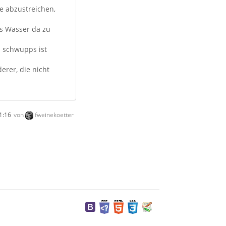
e abzustreichen,
as Wasser da zu
d schwupps ist
erer, die nicht
1:16
von
fweinekoetter