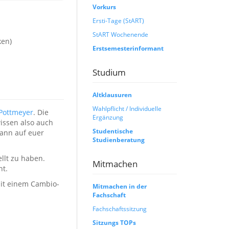
Vorkurs
Ersti-Tage (StART)
StART Wochenende
ken)
Erstsemesterinformant
Studium
Altklausuren
Wahlpflicht / Individuelle
 Pottmeyer
. Die
Ergänzung
wissen also auch
Studentische
dann auf euer
Studienberatung
llt zu haben.
Mitmachen
ht.
mit einem Cambio-
Mitmachen in der
Fachschaft
Fachschaftssitzung
Sitzungs TOPs