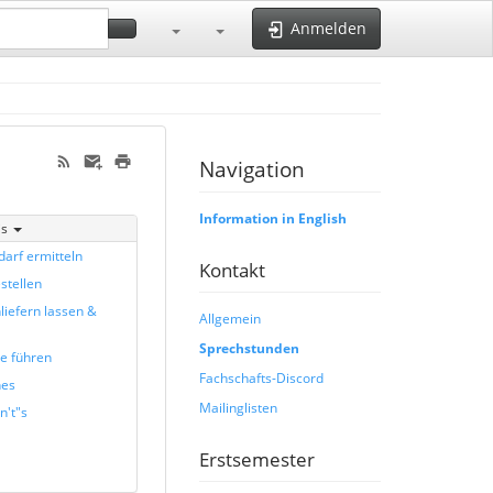
Anmelden
Navigation
Information in English
is
arf ermitteln
Kontakt
stellen
liefern lassen &
Allgemein
Sprechstunden
te führen
Fachschafts-Discord
nes
Mailinglisten
n't"s
Erstsemester