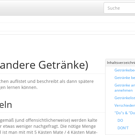
andere Getränke)
Inhaltsverzeichn
Getränkebed
Getränke be
chen auflistet und beschreibt als dann spätere
Getränke an
gen lernen können.
annehmen
Getränkelis
eln
Verschiede
"Do"s & "Do
gsgemäß (und offensichtlicherweise) werden kalte
DO
 etwas weniger nachgefragt. Die nötige Menge
DON'T
el ist man mit mit 5 Kästen Mate / 4 Kästen Mate-