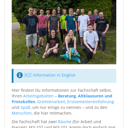
🇳🇿 Information in English
Hier findest Du Informationen zur Fachschaft selbst,
ihren
Arbeitsgebieten
–
Beratung
,
Altklausuren und
Protokollen
,
Gremienarbeit
,
Erstsemestereinführung
und
Spaß
, um nur einige zu nennen – und zu den
Menschen
, die hier mitmachen.
Die Fachschaft hat zwei
Räume
(für Arbeit und
Freizeit), M3-107 und M3-101, komm doch einfach mal